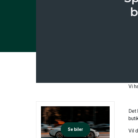
Vi h
Det 
buti
Se biler
Vil 