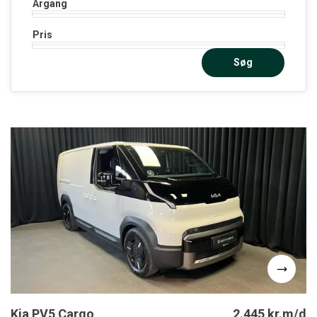
Årgang
Pris
Søg
Kia PV5 Cargo
2.445 kr.m/d