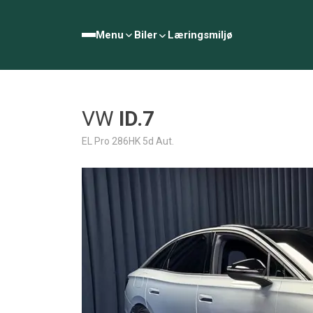
Menu
Biler
Læringsmiljø
VW
ID.7
EL Pro 286HK 5d Aut.