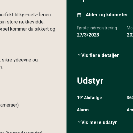
erfekt til kør-selv-ferien
Alder og kilometer
 sin store rækkevidde,
Første indregistrering
Mo
kørsel kommer du sikkert og
27/3/2023
20
Vis flere detaljer
 at sikre ydeevne og
n.
Udstyr
19" Alufælge
36
kameraer)
Alarm
Am
Vis mere udstyr