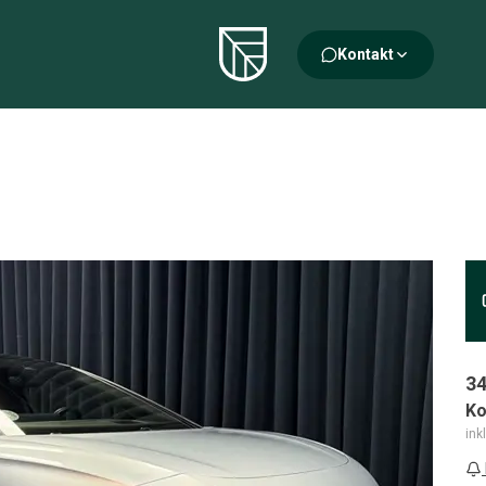
Kontakt
34
Ko
ink