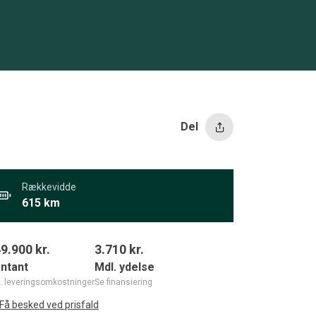
Del
Rækkevidde
615 km
9.900 kr.
3.710
kr.
ntant
Mdl. ydelse
l. leveringsomkostninger
Se finansiering
Få besked ved prisfald