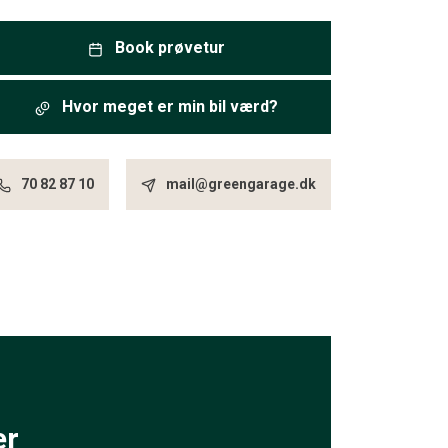
Book prøvetur
Hvor meget er min bil værd?
70 82 87 10
mail@greengarage.dk
er