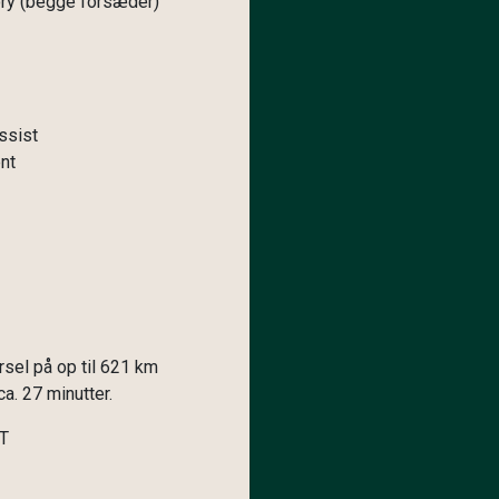
ry (begge forsæder)
ssist
nt
sel på op til 621 km
a. 27 minutter.
T