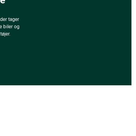
ge
der tager
 biler og
tøjer.