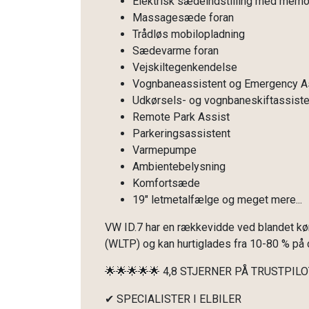
Elektrisk sædeindstilling med memo
Massagesæde foran
Trådløs mobilopladning
Sædevarme foran
Vejskiltegenkendelse
Vognbaneassistent og Emergency A
Udkørsels- og vognbaneskiftassiste
Remote Park Assist
Parkeringsassistent
Varmepumpe
Ambientebelysning
Komfortsæde
19" letmetalfælge og meget mere...
VW ID.7 har en rækkevidde ved blandet kør
(WLTP) og kan hurtiglades fra 10-80 % på c
🌟🌟🌟🌟🌟 4,8 STJERNER PÅ TRUSTPILO
✔ SPECIALISTER I ELBILER