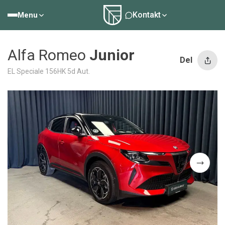
Kontakt
Menu
Alfa Romeo
Junior
Del
EL Speciale 156HK 5d Aut.