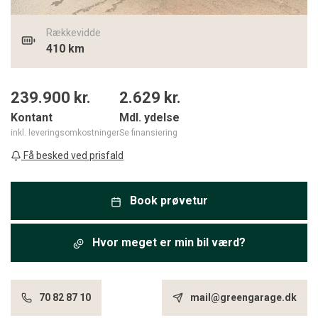
Rækkevidde
410 km
239.900 kr.
2.629
kr.
Kontant
Mdl. ydelse
inkl. leveringsomkostninger
Se finansiering
Få besked ved prisfald
Book prøvetur
Hvor meget er min bil værd?
70 82 87 10
mail@greengarage.dk