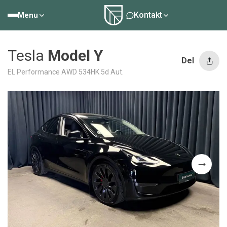
Kontakt
Menu
Tesla
Model Y
Del
EL Performance AWD 534HK 5d Aut.