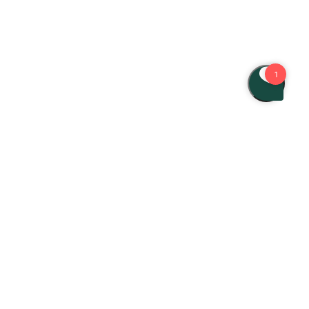
Find os
Birkerød Kongevej 74, 3460 Birkerød
70 82 87 10