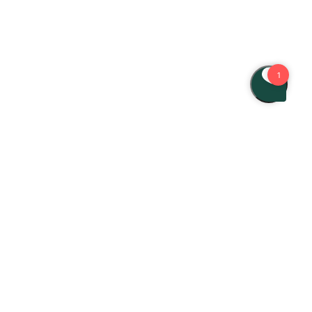
Find os
Birkerød Kongevej 74, 3460 Birkerød
70 82 87 10