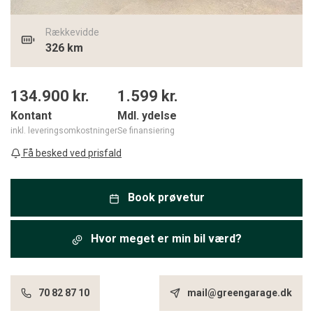
Rækkevidde
326 km
134.900 kr.
1.599
kr.
Kontant
Mdl. ydelse
inkl. leveringsomkostninger
Se finansiering
Få besked ved prisfald
Book prøvetur
Hvor meget er min bil værd?
70 82 87 10
mail@greengarage.dk