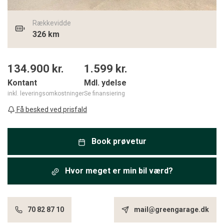
Rækkevidde
326 km
134.900 kr.
1.599
kr.
Kontant
Mdl. ydelse
inkl. leveringsomkostninger
Se finansiering
Få besked ved prisfald
Book prøvetur
Hvor meget er min bil værd?
70 82 87 10
mail@greengarage.dk