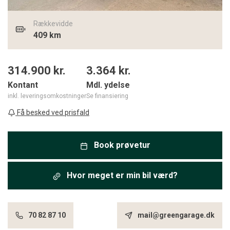
Rækkevidde
409 km
314.900 kr.
3.364
kr.
Kontant
Mdl. ydelse
inkl. leveringsomkostninger
Se finansiering
Få besked ved prisfald
Book prøvetur
Hvor meget er min bil værd?
70 82 87 10
mail@greengarage.dk