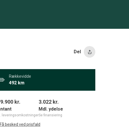
Del
Rækkevidde
492 km
9.900 kr.
3.022
kr.
ntant
Mdl. ydelse
l. leveringsomkostninger
Se finansiering
Få besked ved prisfald