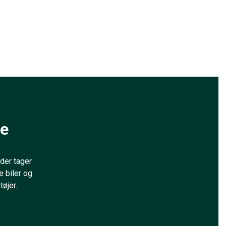
ge
der tager
 biler og
tøjer.