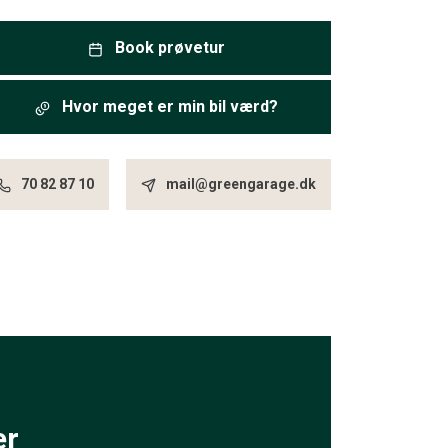
Book prøvetur
Hvor meget er min bil værd?
70 82 87 10
mail@greengarage.dk
er