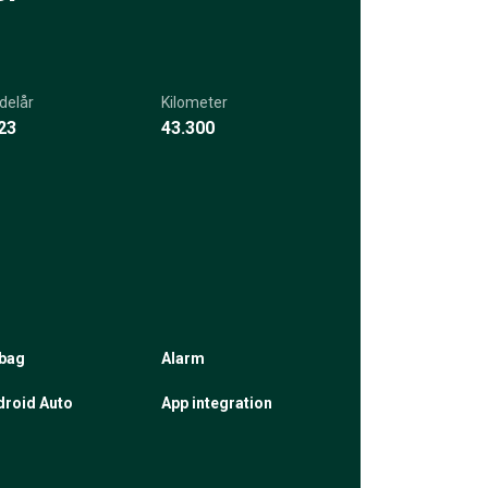
delår
Kilometer
23
43.300
rbag
Alarm
droid Auto
App integration