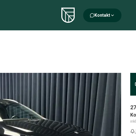
Kontakt
27
Ko
ink