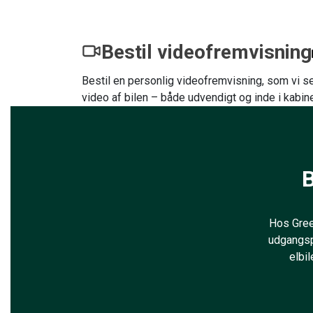
Bestil videofremvisning
Bestil en personlig videofremvisning, som vi se
video af bilen – både udvendigt og inde i kabin
B
Hos Green
udgangsp
elbil