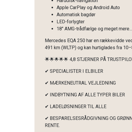
Harddisk-navigation
Apple CarPlay og Android Auto
Automatisk bagdør
LED-forlygter
18" AMG-trådfælge og meget mere...
Mercedes EQA 250 har en rækkevidde ved b
491 km (WLTP) og kan hurtiglades fra 10–8
🌟🌟🌟🌟🌟 4,8 STJERNER PÅ TRUSTPILO
✔ SPECIALISTER I ELBILER
✔ MÆRKENEUTRAL VEJLEDNING
✔ INDBYTNING AF ALLE TYPER BILER
✔ LADELØSNINGER TIL ALLE
✔ BESPARELSESRÅDGIVNING OG GRØNN
RENTE.