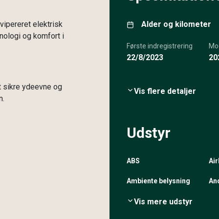
ipereret elektrisk
Alder og kilometer
ologi og komfort i
Første indregistrering
Mo
22/8/2023
20
 at sikre ydeevne og
Vis flere detaljer
n.
Udstyr
ABS
Ai
Ambiente belysning
An
Vis mere udstyr