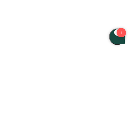
Find os
Birkerød Kongevej 74, 3460 Birkerød
70 82 87 10