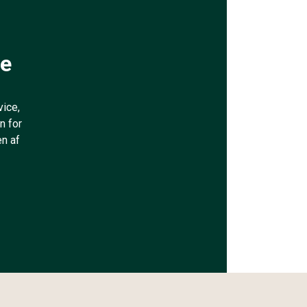
ge
vice,
n for
en af