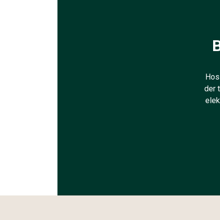
B
Hos 
der 
elek