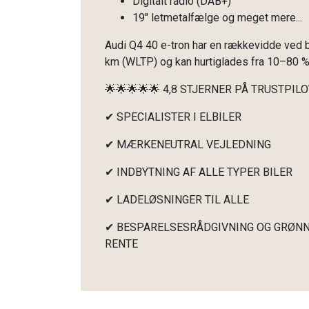
Digitalt radio (DAB+)
19" letmetalfælge og meget mere...
Audi Q4 40 e-tron har en rækkevidde ved b
km (WLTP) og kan hurtiglades fra 10–80 % 
🌟🌟🌟🌟🌟 4,8 STJERNER PÅ TRUSTPILO
✔ SPECIALISTER I ELBILER
✔ MÆRKENEUTRAL VEJLEDNING
✔ INDBYTNING AF ALLE TYPER BILER
✔ LADELØSNINGER TIL ALLE
✔ BESPARELSESRÅDGIVNING OG GRØNN
RENTE