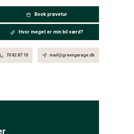
Book prøvetur
Hvor meget er min bil værd?
70 82 87 10
mail@greengarage.dk
er