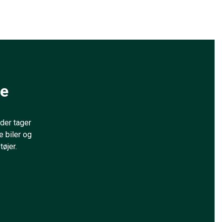
ge
der tager
 biler og
tøjer.