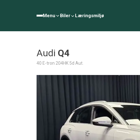
Menu
Biler
Læringsmiljø
Audi
Q4
40 E-tron 204HK 5d Aut.