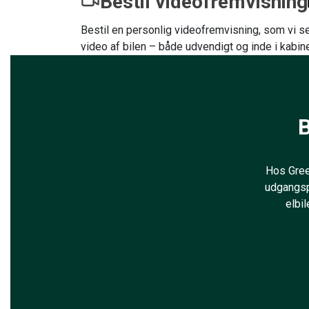
Bestil videofremvisning
Bestil en personlig videofremvisning, som vi se
video af bilen – både udvendigt og inde i kabin
B
Hos Green
udgangsp
elbil