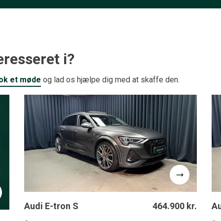
resseret i?
ok et møde
og lad os hjælpe dig med at skaffe den.
Audi E-tron S
464.900 kr.
Au