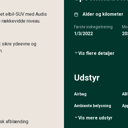
gget elbil-SUV med Audis
Alder og kilometer
e rækkevidde niveau.
Første indregistrering
Mo
1/3/2022
20
 at sikre ydeevne og
n.
Vis flere detaljer
Udstyr
Airbag
AB
Ambiente belysning
App
Vis mere udstyr
isk afblænding