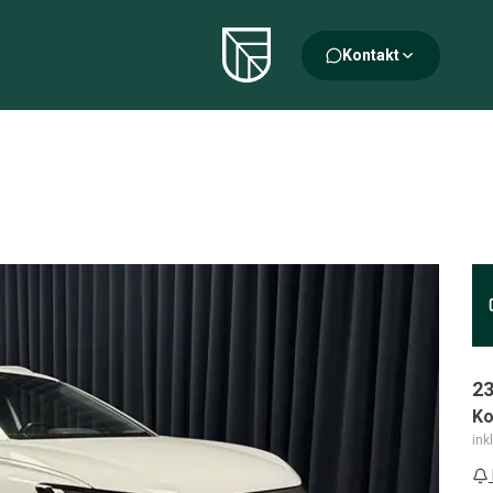
Kontakt
23
Ko
ink