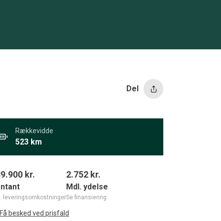
Del
Rækkevidde
523 km
9.900 kr.
2.752
kr.
ntant
Mdl. ydelse
l. leveringsomkostninger
Se finansiering
Få besked ved prisfald