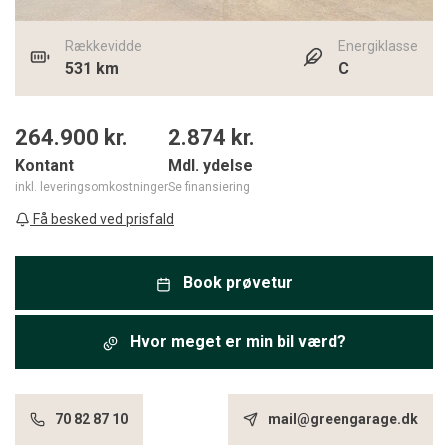
Rækkevidde
Energiklasse
531 km
C
264.900 kr.
2.874
kr.
Kontant
Mdl. ydelse
inkl. leveringsomkostninger
Se finansiering
Få besked ved prisfald
Book prøvetur
Hvor meget er min bil værd?
70 82 87 10
mail@greengarage.dk