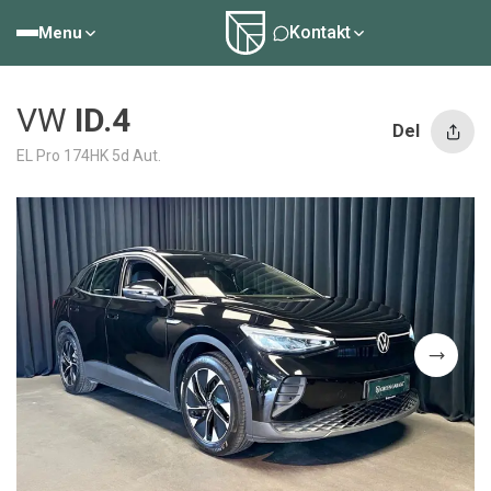
Kontakt
Menu
VW
ID.4
Del
EL Pro 174HK 5d Aut.